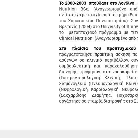
Το 2000-2003 σπούδασε στο Λονδίνο
,
Nutrition BSc. (Αναγνωρισμένο απ
αντίστοιχο με πτυχίο από το τμήμα Επ
του Χαροκοπείου Πανεπιστημίου). Συν
Βρετανία (2004) στο University of Su
το μεταπτυχιακό πρόγραμμα με τίτλ
Clinical Nutrition. (Αναγνωρισμένο από 
Στα πλαίσια του προπτυχιακο
πραγματοποίησε πρακτική άσκηση π
ασθενών σε κλινικό περιβάλλον, σύν
συμβουλευτική και παρακολούθησ
διανομής τροφίμων στα νοσοκομεία: 
(Γαστρεντερολογική Κλινική, Πλασ
Σισμανόγλειο (Πνευμονολογική Κλινι
(Νεφρολογική, Καρδιολογική, Νευρολο
(Σακχαρώδης Διαβήτης, Παχυσαρκί
εργάστηκε σε εταιρία διατροφής στο Σ