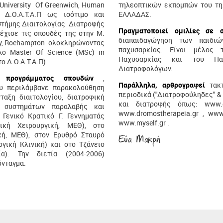
 University Of Greenwich, Human
τηλεοπτικών εκπομπών του τ
ό Δ.Ο.Α.Τ.Α.Π ως ισότιμο και
ΕΛΛΑΔΑΣ.
ιστήμης Διαιτολογίας Διατροφής
Πραγματοποιεί ομιλίες σε
έχισε τις σπουδές της στην Μ.
διαπαιδαγώγηση των παιδι
rrey, Roehampton ολοκληρώνοντας
παχυσαρκίας. Είναι μέλος 
ο Master Of Science (MSc) in
Παχυσαρκίας και του Παν
το Δ.Ο.Α.Τ.Α.Π)
Διατροφολόγων.
ύ προγράμματος σπουδών
,
Παράλληλα, αρθρογραφεί
τακ
ου περιλάμβανε παρακολούθηση
περιοδικά ("Διατροφούληδες" & 
ταξη διαιτολογίου, διατροφική
και διατροφής όπως:
www.
η συστημάτων παραλαβής και
www.dromostherapeia.gr
,
www.
Γενικό Κρατικό Γ. Γεννηματάς
www.myself.gr
.
τική Χειρουργική, ΜΕΘ), στο
κή, ΜΕΘ), στον Ερυθρό Σταυρό
γική Κλινική) και στο Τζάνειο
α). Την διετία (2004-2006)
ύνταγμα.