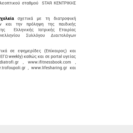
ηλεοπτικού σταθμού STAR ΚΕΝΤΡΙΚΗΣ
 σχολεία
σχετικά με τη διατροφική
ών και την πρόληψη της παιδικής
της Ελληνικής Ιατρικής Εταιρίας
ελληνίου Συλλόγου Διαιτολόγων
τικά σε εφημερίδες (Επίκαιρος) και
ΕΓΩ weekly) καθώς και σε portal υγείας
diatrofi.gr
,
www.ifitnessbook.com
,
trofoupoli.gr
,
www.lifesharing.gr
και