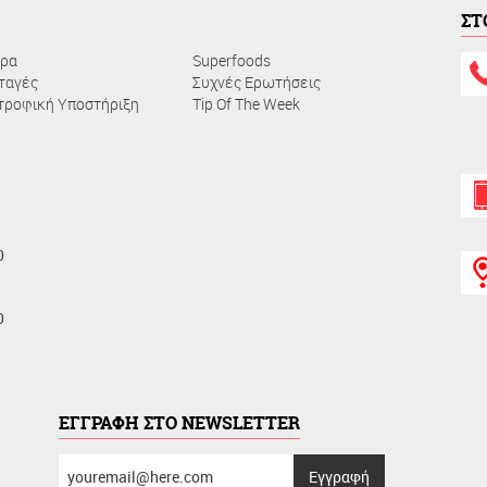
ΣΤ
ρα
Superfoods
ταγές
Συχνές Ερωτήσεις
τροφική Υποστήριξη
Τip Of The Week
0
0
ΕΓΓΡΑΦΗ ΣΤΟ NEWSLETTER
συμπληρώστε
Eγγραφή
το