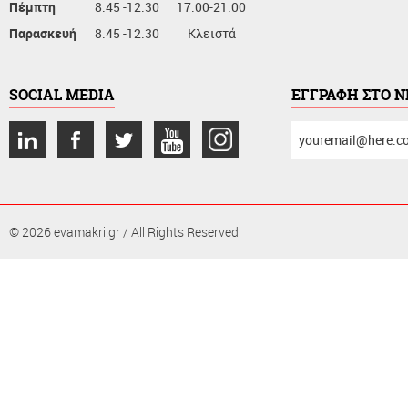
Πέμπτη
8.45 -12.30
17.00-21.00
Παρασκευή
8.45 -12.30
Κλειστά
SOCIAL MEDIA
ΕΓΓΡΑΦΗ ΣΤΟ 
συμπληρώστε
το
email
σας
© 2026 evamakri.gr / All Rights Reserved