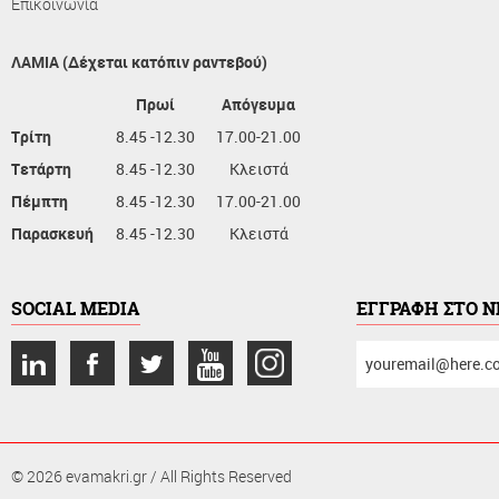
Επικοινωνία
ΛΑΜΙΑ (Δέχεται κατόπιν ραντεβού)
Πρωί
Απόγευμα
Τρίτη
8.45 -12.30
17.00-21.00
Τετάρτη
8.45 -12.30
Κλειστά
Πέμπτη
8.45 -12.30
17.00-21.00
Παρασκευή
8.45 -12.30
Κλειστά
SOCIAL MEDIA
ΕΓΓΡΑΦΗ ΣΤΟ 
συμπληρώστε
το
email
σας
© 2026 evamakri.gr / All Rights Reserved