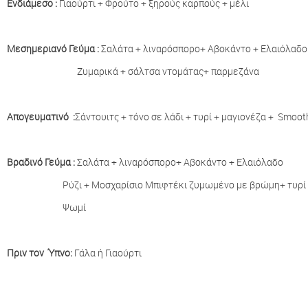
Ενδιάμεσο :
Γιαούρτι + Φρούτο + ξηρούς καρπούς + μέλι
Μεσημεριανό Γεύμα :
Σαλάτα + λιναρόσπορο+ Αβοκάντο + Ελαιόλαδο
Ζυμαρικά + σάλτσα ντομάτας+ παρμεζάνα
Απογευματινό :
Σάντουιτς + τόνο σε λάδι + τυρί + μαγιονέζα + Smoot
Βραδινό Γεύμα :
Σαλάτα + λιναρόσπορο+ Αβοκάντο + Ελαιόλαδο
Ρύζι + Μοσχαρίσιο Μπιφτέκι ζυμωμένο με βρώμη+ τυρί
Ψωμί
Πριν το
ν Ύπνο:
Γάλα ή Γιαούρτι