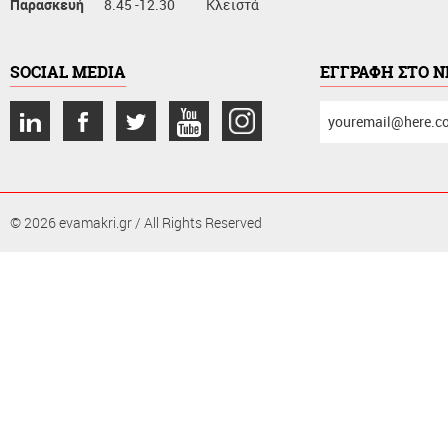
Παρασκευή
8.45 -12.30
Κλειστά
SOCIAL MEDIA
ΕΓΓΡΑΦΗ ΣΤΟ 
συμπληρώστε
το
email
σας
© 2026 evamakri.gr / All Rights Reserved