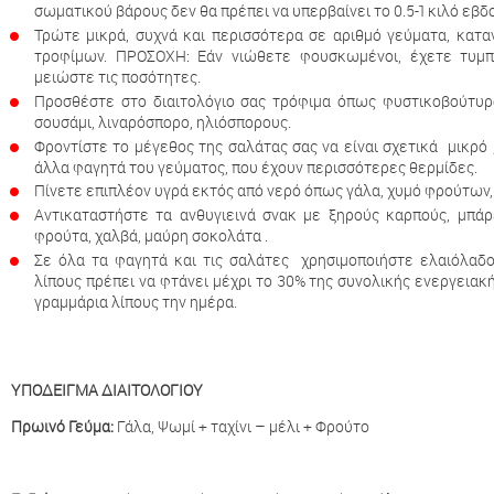
σωματικού βάρους δεν θα πρέπει να υπερβαίνει το 0.5-1 κιλό εβδ
Τρώτε μικρά, συχνά και περισσότερα σε αριθμό γεύματα, κατα
τροφίμων. ΠΡΟΣΟΧΗ: Εάν νιώθετε φουσκωμένοι, έχετε τυμπα
μειώστε τις ποσότητες.
Προσθέστε στο διαιτολόγιο σας τρόφιμα όπως φυστικοβούτυρο,
σουσάμι, λιναρόσπορο, ηλιόσπορους.
Φροντίστε το μέγεθος της σαλάτας σας να είναι σχετικά μικρό
άλλα φαγητά του γεύματος, που έχουν περισσότερες θερμίδες.
Πίνετε επιπλέον υγρά εκτός από νερό όπως γάλα, χυμό φρούτων, 
Αντικαταστήστε τα ανθυγιεινά σνακ με ξηρούς καρπούς, μπά
φρούτα, χαλβά, μαύρη σοκολάτα .
Σε όλα τα φαγητά και τις σαλάτες χρησιμοποιήστε ελαιόλαδ
λίπους πρέπει να φτάνει μέχρι το 30% της συνολικής ενεργειακ
γραμμάρια λίπους την ημέρα.
ΥΠΟΔΕΙΓΜΑ ΔΙΑΙΤΟΛΟΓΙΟΥ
Πρωινό Γεύμα:
Γάλα, Ψωμί + ταχίνι – μέλι + Φρούτο