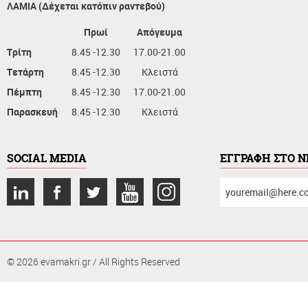
ΛΑΜΙΑ (Δέχεται κατόπιν ραντεβού)
Πρωί
Απόγευμα
Τρίτη
8.45 -12.30
17.00-21.00
Τετάρτη
8.45 -12.30
Κλειστά
Πέμπτη
8.45 -12.30
17.00-21.00
Παρασκευή
8.45 -12.30
Κλειστά
SOCIAL MEDIA
ΕΓΓΡΑΦΗ ΣΤΟ 
συμπληρώστε
το
email
σας
© 2026 evamakri.gr / All Rights Reserved