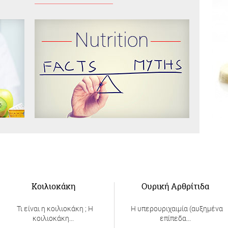
σεις
Εδώ θα ενημερωθείτε για τους
σ
μύθους και τις αλήθειες σε ότι έχει
να κάνει με τη διατροφή
Κοιλιοκάκη
Ουρική Αρθρίτιδα
Τι είναι η κοιλιοκάκη ; Η
Η υπερουριχαιμία (αυξημένα
κοιλιοκάκη...
επίπεδα...