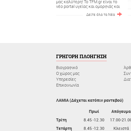
μας καλύτερη! To TFM.gr είναι το
νέο portal υγείας και ομορφιάς και
ανήκει στην οικογένεια του
Δείτε όλα τα Νέα
ToFarmakeioMou.gr....
ΓΡΗΓΟΡΗ ΠΛΟΗΓΗΣΗ
Βιογραφικό
Άρθ
Ο χώρος μας
Συν
Υπηρεσίες
Δια
Επικοινωνία
ΛΑΜΙΑ (Δέχεται κατόπιν ραντεβού)
Πρωί
Απόγευμα
Τρίτη
8.45 -12.30
17.00-21.0
Τετάρτη
8.45 -12.30
Κλειστά