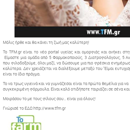
Μόλις ήρθε και θα κάνει τη ζωή μας καλύτερη!
To TFM.gr είναι το νέο portal υγείας και ομορφιάς και ανήκει στ
Είμαστε μια ομάδα από 5 Φαρμακοποιούς, 3 Διατροφολόγους, 5 Αι
που φιλοδοξούμε, όλοι μαζί, να δώσουμε μια πιο φρέσκια ενημέρ
καλύτερα. Δεν χρειάζεται να διαλέξουμε μεταξύ του "Είμαι ευτυχισμέ
είναι το ίδιο πράγμα.
Το να τρως υγιεινά και να γυμνάζεσαι είναι τα πρώτα θεμέλια για να
συγκεκριμένη φόρμουλα. Είναι καλό οτιδήποτε ταιριάζει σε σένα και
Μοιράσου το με τους φίλους σου… είναι για όλους!
Γνώρισέ το ΕΔΩ
http://www.tfm.gr