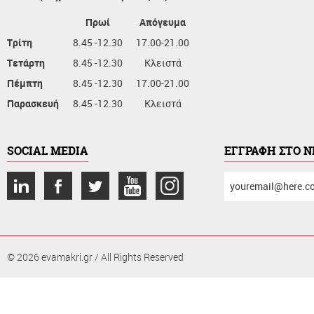
Πρωί
Απόγευμα
Τρίτη
8.45 -12.30
17.00-21.00
Τετάρτη
8.45 -12.30
Κλειστά
Πέμπτη
8.45 -12.30
17.00-21.00
Παρασκευή
8.45 -12.30
Κλειστά
SOCIAL MEDIA
ΕΓΓΡΑΦΗ ΣΤΟ 
συμπληρώστε
το
email
σας
© 2026 evamakri.gr / All Rights Reserved