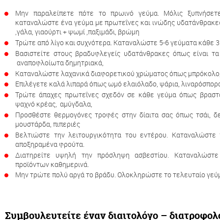
Μην παραλείπετε πότε το πρωινό γεύμα. Μόλις ξυπνήσετ
καταναλώστε ένα γεύμα με πρωτεΐνες και ινώδης υδατάνθ
,γάλα, γιαούρτι + ψωμί ,παξιμάδι, βρώμη
Τρώτε από λίγο και συχνότερα. Καταναλώστε 5-6 γεύματα κάθε 3
Βασιστείτε στους βραδυφλεγείς υδατάνθρακες όπως είναι τα
αναποφλοίωτα δημητριακά,
Καταναλώστε λαχανικά διαφορετικού χρώματος όπως μπρόκολο, κ
Επιλέγετε καλά λιπαρά όπως ωμό ελαιόλαδο, ψάρια, λιναρόσπορο
Τρώτε άπαχες πρωτεΐνες σχεδόν σε κάθε γεύμα όπως βραστά
ψαχνό κρέας, αμύγδαλα,
Προσθέστε θερμογόνες τροφές στην δίαιτα σας όπως τσάι, δεν
μουστάρδα, πιπεριές
Βελτιώστε την λειτουργικότητα του εντέρου. Καταναλώστε π
αποξηραμένα φρούτα.
Διατηρείτε υψηλή την πρόσληψη ασβεστίου. Καταναλώστ
προϊόντων καθημερινά.
Μην τρώτε πολύ αργά το βράδυ. Ολοκληρώστε το τελευταίο γεύμ
Συμβουλευτείτε έναν διαιτολόγο – διατροφολ