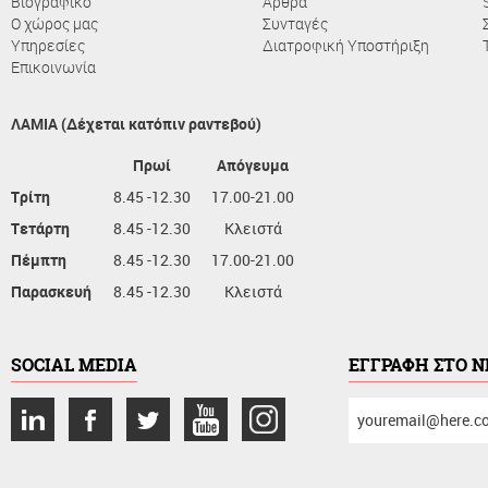
Βιογραφικό
Άρθρα
Ο χώρος μας
Συνταγές
Υπηρεσίες
Διατροφική Υποστήριξη
Επικοινωνία
ΛΑΜΙΑ (Δέχεται κατόπιν ραντεβού)
Πρωί
Απόγευμα
Τρίτη
8.45 -12.30
17.00-21.00
Τετάρτη
8.45 -12.30
Κλειστά
Πέμπτη
8.45 -12.30
17.00-21.00
Παρασκευή
8.45 -12.30
Κλειστά
SOCIAL MEDIA
ΕΓΓΡΑΦΗ ΣΤΟ 
συμπληρώστε
το
email
σας