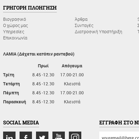
ΓΡΗΓΟΡΗ ΠΛΟΗΓΗΣΗ
Βιογραφικό
Άρθρα
Ο χώρος μας
Συνταγές
Υπηρεσίες
Διατροφική Υποστήριξη
Επικοινωνία
ΛΑΜΙΑ (Δέχεται κατόπιν ραντεβού)
Πρωί
Απόγευμα
Τρίτη
8.45 -12.30
17.00-21.00
Τετάρτη
8.45 -12.30
Κλειστά
Πέμπτη
8.45 -12.30
17.00-21.00
Παρασκευή
8.45 -12.30
Κλειστά
SOCIAL MEDIA
ΕΓΓΡΑΦΗ ΣΤΟ 
συμπληρώστε