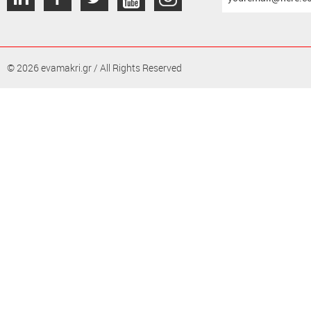
το
email
σας
© 2026 evamakri.gr / All Rights Reserved