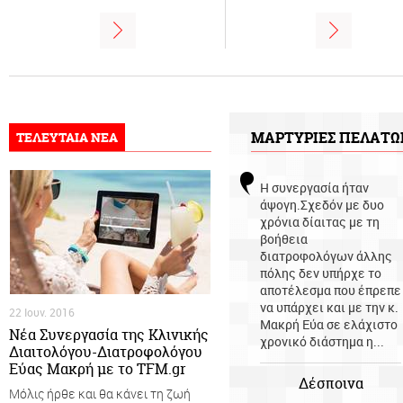
ΜΑΡΤΥΡΙΕΣ ΠΕΛΑΤΩ
ΤΕΛΕΥΤΑΙΑ ΝΕΑ
Η συνεργασία ήταν
άψογη.Σχεδόν με δυο
χρόνια δίαιτας με τη
βοήθεια
διατροφολόγων άλλης
πόλης δεν υπήρχε το
αποτέλεσμα που έπρεπε
να υπάρχει και με την κ.
22 Ιουν. 2016
Μακρή Εύα σε ελάχιστο
Νέα Συνεργασία της Κλινικής
χρονικό διάστημα η...
Διαιτολόγου-Διατροφολόγου
Εύας Μακρή με το TFM.gr
Δέσποινα
Μόλις ήρθε και θα κάνει τη ζωή