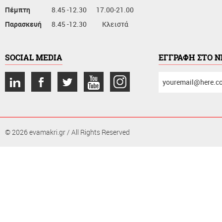
Πέμπτη
8.45 -12.30
17.00-21.00
Παρασκευή
8.45 -12.30
Κλειστά
SOCIAL MEDIA
ΕΓΓΡΑΦΗ ΣΤΟ 
συμπληρώστε
το
email
σας
© 2026 evamakri.gr / All Rights Reserved