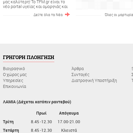
μας καλύτερη! To TFM.gr είναι το
νέο portal υγείας και ομορφιάς και
ανήκει στην οικογένεια του
Δείτε όλα τα Νέα
Όλες οι μαρτυρί
ToFarmakeioMou.gr....
ΓΡΗΓΟΡΗ ΠΛΟΗΓΗΣΗ
Βιογραφικό
Άρθρα
Ο χώρος μας
Συνταγές
Υπηρεσίες
Διατροφική Υποστήριξη
Επικοινωνία
ΛΑΜΙΑ (Δέχεται κατόπιν ραντεβού)
Πρωί
Απόγευμα
Τρίτη
8.45 -12.30
17.00-21.00
Τετάρτη
8.45 -12.30
Κλειστά