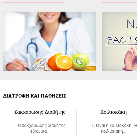
Εδώ θα βρείτε χρήσιμες απαντήσεις
Εδώ θα εν
σε συχνές ερωτήσεις
μύθους και τ
να κάν
ΔΙΑΤΡΟΦΗ ΚΑΙ ΠΑΘΗΣΕΙΣ
Σακχαρώδης Διαβήτης
Κοιλιοκάκη
Ο σακχαρώδης διαβήτης
Τι είναι η κοιλιοκάκη ; 
είναι μια...
κοιλιοκάκη...