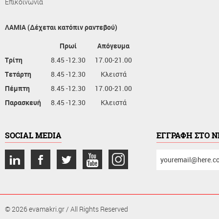
Επικοινωνία
ΛΑΜΙΑ (Δέχεται κατόπιν ραντεβού)
Πρωί
Απόγευμα
Τρίτη
8.45 -12.30
17.00-21.00
Τετάρτη
8.45 -12.30
Κλειστά
Πέμπτη
8.45 -12.30
17.00-21.00
Παρασκευή
8.45 -12.30
Κλειστά
SOCIAL MEDIA
ΕΓΓΡΑΦΗ ΣΤΟ 
συμπληρώστε
το
email
σας
© 2026 evamakri.gr / All Rights Reserved