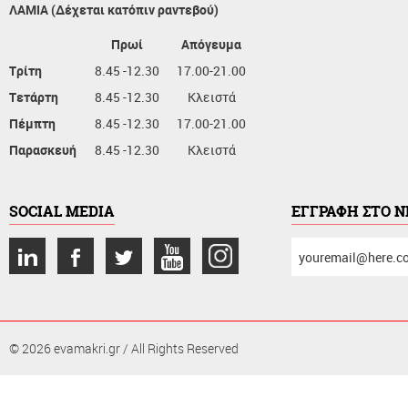
ΛΑΜΙΑ (Δέχεται κατόπιν ραντεβού)
Πρωί
Απόγευμα
Τρίτη
8.45 -12.30
17.00-21.00
Τετάρτη
8.45 -12.30
Κλειστά
Πέμπτη
8.45 -12.30
17.00-21.00
Παρασκευή
8.45 -12.30
Κλειστά
SOCIAL MEDIA
ΕΓΓΡΑΦΗ ΣΤΟ 
συμπληρώστε
το
email
σας
© 2026 evamakri.gr / All Rights Reserved