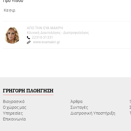
Προ Ύπνου
Κεφιρ.
AΠΟ ΤΗΝ ΕΥΑ ΜΑΚΡΗ
Kλινική Διαιτολόγος - Διατροφολόγος
22310-31331
www.evamakri.gr
ΓΡΗΓΟΡΗ ΠΛΟΗΓΗΣΗ
Βιογραφικό
Άρθρα
Ο χώρος μας
Συνταγές
Υπηρεσίες
Διατροφική Υποστήριξη
Επικοινωνία