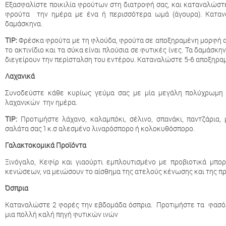
Εξασφαλίστε ποικιλία φρούτων στη διατροφή σας, και καταναλώστ
φρούτα την ημέρα με ένα ή περισσότερα ωμά (άγουρα). Καταν
δαμάσκηνα.
TIP:
Φρέσκα φρούτα με τη φλούδα, φρούτα σε αποξηραμένη μορφή α
το ακτινίδιο και τα σύκα είναι πλούσια σε φυτικές ίνες. Τα δαμάσκη
διεγείρουν την περίσταλση του εντέρου. Καταναλώστε 5-6 αποξηραμ
Λαχανικά
Συνοδεύστε κάθε κυρίως γεύμα σας µε µία μεγάλη πολύχρωμη
λαχανικών την ημέρα.
TIP:
Προτιμήστε λάχανο, καλαμπόκι, σέλινο, σπανάκι, παντζάρια,
σαλάτα σας 1 κ.σ αλεσμένο λιναρόσπορο ή κολοκυθόσπορο.
Γαλακτοκομικά Προϊόντα
Ξινόγαλο, Κεφίρ και γιαούρτι εμπλουτισμένο με προβιοτικά μπ
κενώσεων, να μειώσουν το αίσθημα της ατελούς κένωσης και της 
Όσπρια
Καταναλώστε 2 φορές την εβδομάδα όσπρια. Προτιμήστε τα φασόλ
μια πολλή καλή πηγή φυτικών ινών