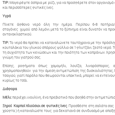
TIP:
Μαγειρέψτε όσπρια με ρύζι, για να προσφέρετε στον οργανισμό
και περισσότερες φυτικές ίνες.
Υγρά
Πίνετε άφθονο νερό όλη την ημέρα. Περίπου 6-8 ποτήρια
σταγόνες χυμού από λεμόνι μετά το ξύπνημα είναι δυνατόν να πρ
αντανακλαστικού.
TIP:
Το νερό θα πρέπει να καταναλώνετε ταυτόχρονα με την πρόσλ
κουταλάκια του γλυκού σπόρους ψύλλιο σε 1 φλυτζάνι ζεστό νερό. Το
τη συχνότητα των κενώσεων και την ποιότητα των κοπράνων. Χρησ
γνώμη του γιατρού σας.
Επίσης, ροφήματα όπως χαμομήλι, λουΐζα, λιναρόσπορος
χρησιμοποιηθούν για την άμεση αντιμετώπιση της δυσκοιλιότητας
τσαγιού, γιατί παρόλο που θεωρούνται υπακτικά, μπορεί να εντείνου
κυρίως το τσάι.
Διάφορα
Μέλι:
περιέχει ινουλίνη, ένα πρεβιοτικό που βοηθά στην αντιμετώπι
Ξηροί Καρποί
πλούσιοι σε φυτικές ίνες
. Προσθέστε στη σαλάτα σας 
χούφτα ) ή καταναλώστε τους για δεκατιανό σε συνδυασμό με αποξ