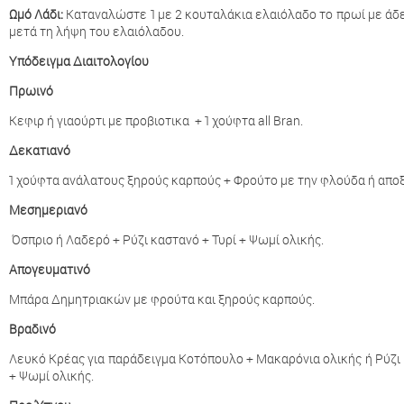
Ωμό Λάδι:
Καταναλώστε 1 με 2 κουταλάκια ελαιόλαδο το πρωί με άδει
μετά τη λήψη του ελαιόλαδου.
Υπόδειγμα Διαιτολογίου
Πρωινό
Κεφιρ ή γιαούρτι με προβιοτικα + 1 χούφτα all Bran.
Δεκατιανό
1 χούφτα ανάλατους ξηρούς καρπούς + Φρούτο με την φλούδα ή απο
Μεσημεριανό
Όσπριο ή Λαδερό + Ρύζι καστανό + Τυρί + Ψωμί ολικής.
Απογευματινό
Μπάρα Δημητριακών με φρούτα και ξηρούς καρπούς.
Βραδινό
Λευκό Κρέας για παράδειγμα Κοτόπουλο + Μακαρόνια ολικής ή Ρύζι 
+ Ψωμί ολικής.