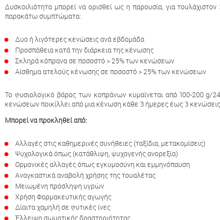
Δυσκοιλιότητα μπορεί να ορισθεί ως η παρουσία, για τουλάχιστον
παρακάτω συμπτώματα:
Δυο ή λιγότερες κενώσεις ανά εβδομάδα
Προσπάθεια κατά την διάρκεια της κένωσης
Σκληρά κόπρανα σε ποσοστό > 25% των κενώσεων
Αίσθημα ατελούς κένωσης σε ποσοστό > 25% των κενώσεων
Το φυσιολογικό βάρος των κοπράνων κυμαίνεται από 100-200 g/24
κενώσεων ποικίλλει από μια κένωση κάθε 3 ήμερες έως 3 κενώσει
Μπορεί να προκληθεί από:
Αλλαγές στις καθημερινές συνήθειες (ταξίδια, μετακομίσεις)
Ψυχολογικά όπως (κατάθλιψη, ψυχογενής ανορεξία)
Ορμονικές αλλαγές όπως εγκυμοσύνη και εμμηνόπαυση
Αναγκαστικά αναβολή χρήσης της τουαλέτας
Μειωμένη πρόσληψη υγρών
Χρήση Φαρμακευτικής αγωγής
Δίαιτα χαμηλή σε φυτικές ίνες
Έλλειψη σωματικής δραστηριότητας