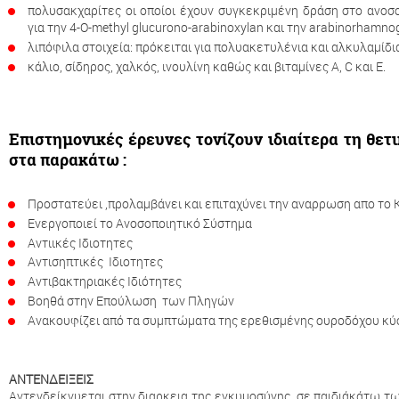
πολυσακχαρίτες οι οποίοι έχουν συγκεκριμένη δράση στο ανοσ
για την 4-O-methyl glucurono-arabinoxylan και την arabinorhamno
λιπόφιλα στοιχεία: πρόκειται για πολυακετυλένια και αλκυλαμίδι
κάλιο, σίδηρος, χαλκός, ινουλίνη καθώς και βιταμίνες Α, C και Ε.
Επιστημονικές έρευνες τονίζουν ιδιαίτερα τη θετ
στα παρακάτω :
Προστατεύει ,προλαμβάνει και επιταχύνει την αναρρωση απο το 
Ενεργοποιεί το Ανοσοποιητικό Σύστημα
Αντιικές Ιδιοτητες
Αντισηπτικές Ιδιοτητες
Αντιβακτηριακές Ιδιότητες
Βοηθά στην Επούλωση των Πληγών
Ανακουφίζει από τα συμπτώματα της ερεθισμένης ουροδόχου κύ
ΑΝΤΕΝΔΕΙΞΕΙΣ
Αντενδείκνυεται στην διαρκεια της εγκυμοσύνης ,σε παιδιάκάτω τω