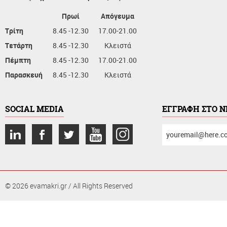
Πρωί
Απόγευμα
Τρίτη
8.45 -12.30
17.00-21.00
Τετάρτη
8.45 -12.30
Κλειστά
Πέμπτη
8.45 -12.30
17.00-21.00
Παρασκευή
8.45 -12.30
Κλειστά
SOCIAL MEDIA
ΕΓΓΡΑΦΗ ΣΤΟ 
συμπληρώστε
το
email
σας
© 2026 evamakri.gr / All Rights Reserved