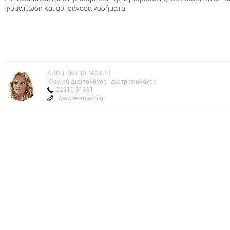
φυματίωση και αυτοάνοσα νοσήματα.
AΠΟ ΤΗΝ ΕΥΑ ΜΑΚΡΗ
Kλινική Διαιτολόγος - Διατροφολόγος
22310-31331
www.evamakri.gr