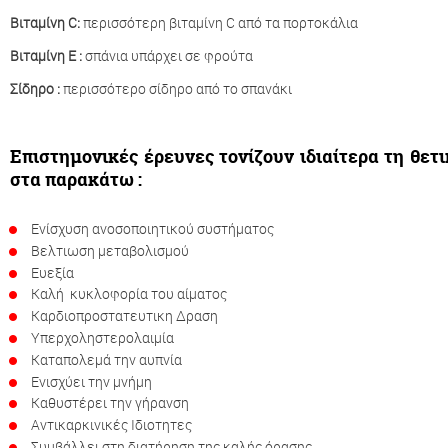
Βιταμίνη C:
περισσότερη βιταμίνη C από τα πορτοκάλια
Βιταμίνη Ε :
σπάνια υπάρχει σε φρούτα
Σίδηρο :
περισσότερο σίδηρο από το σπανάκι
Επιστημονικές έρευνες τονίζουν ιδιαίτερα τη θετ
στα παρακάτω :
Ενίσχυση ανοσοποιητικού συστήματος
Βελτιωση μεταβολισμού
Ευεξία
Καλή κυκλοφορία του αίματος
Καρδιοπροστατευτικη Δραση
Υπερχοληστερολαιμία
Καταπολεμά την αυπνία
Ενισχύει την μνήμη
Καθυστέρει την γήρανση
Αντικαρκινικές Ιδιοτητες
Συμβάλλει στη διατήρηση της καλής όρασης