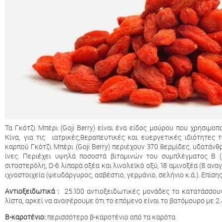
Τα Γκότζι Μπέρι (Goji Berry) είναι ένα είδος μούρου που χρησιμο
Κίνα, για τις ιατρικές,θεραπευτικές και ευεργετικές ιδιότητες
καρπού Γκότζι Μπέρι (Goji Berry) περιέχουν 370 θερμίδες, υδατάνθ
ίνες. Περιέχει υψηλά ποσοστά βιταμινών του συμπλέγματος Β (
σιτοστερόλη, Ω-6 λιπαρά οξέα και λινολεϊκό οξύ, 18 αμινοξέα (8 ανα
ιχνοστοιχεία (ψευδάργυρος, ασβέστιο, γερμάνιο, σελήνιο κ.ά.). Επίσης
Αντιοξειδωτικά :
25.100 αντιοξειδωτικές μονάδες το κατατάσσου
λίστα, αρκεί να αναφέρουμε ότι το επόμενο είναι το βατόμουρο με 2
Β-καροτένιο:
περισσότερο β-καροτένιο από τα καρότα