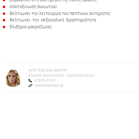
Αποτοξινωση συκωτιού
Βελτιωνει την λειτουργία του πεπτικου συτηματος
Βελτιώνει την σεξουαλική δραστηριότητα
Ελιξήριο μακροζωίας
AΠΟ ΤΗΝ ΕΥΑ ΜΑΚΡΗ
Kλινική Διαιτολόγος - Διατροφολόγος
22310-31331
www.evamakri.gr