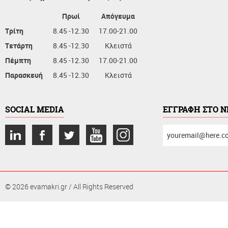
Πρωί
Απόγευμα
Τρίτη
8.45 -12.30
17.00-21.00
Τετάρτη
8.45 -12.30
Κλειστά
Πέμπτη
8.45 -12.30
17.00-21.00
Παρασκευή
8.45 -12.30
Κλειστά
SOCIAL MEDIA
ΕΓΓΡΑΦΗ ΣΤΟ 
συμπληρώστε
το
email
σας
© 2026 evamakri.gr / All Rights Reserved