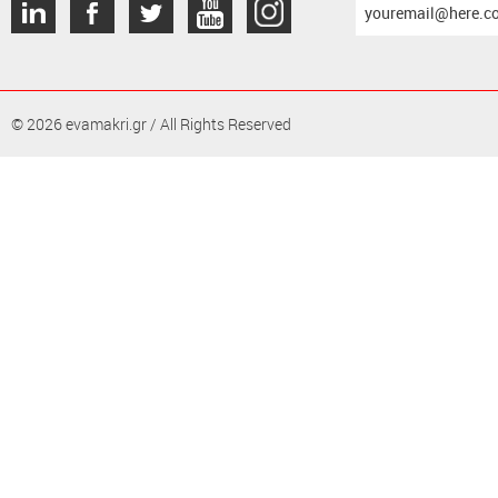
το
email
σας
© 2026 evamakri.gr / All Rights Reserved