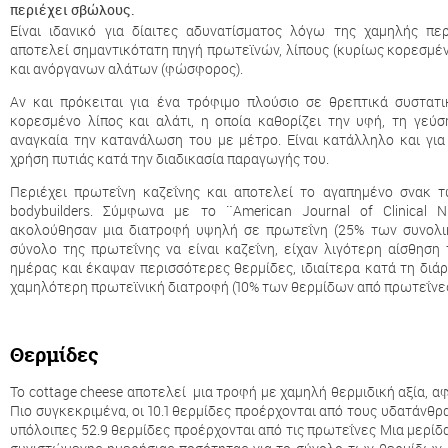
περιέχει σβώλους.
Είναι ιδανικό για δίαιτες αδυνατίσματος λόγω της χαμηλής πε
αποτελεί σημαντικότατη πηγή πρωτεϊνών, λίπους (κυρίως κορεσμένο
και ανόργανων αλάτων (φώσφορος).
Αν και πρόκειται για ένα τρόφιμο πλούσιο σε θρεπτικά συστατ
κορεσμένο λίπος και αλάτι, η οποία καθορίζει την υφή, τη γεύσ
αναγκαία την κατανάλωση του με μέτρο. Είναι κατάλληλο και για 
χρήση πυτιάς κατά την διαδικασία παραγωγής του.
Περιέχει πρωτεΐνη καζεΐνης και αποτελεί το αγαπημένο σνακ τ
bodybuilders. Σύμφωνα με το ¨American Journal of Clinical N
ακολούθησαν μια διατροφή υψηλή σε πρωτεΐνη (25% των συνολι
σύνολο της πρωτεΐνης να είναι καζεΐνη, είχαν λιγότερη αίσθηση 
ημέρας και έκαψαν περισσότερες θερμίδες, ιδιαίτερα κατά τη διάρ
χαμηλότερη πρωτεϊνική διατροφή (10% των θερμίδων από πρωτεΐνες
Θερμίδες
Το cottage cheese αποτελεί μια τροφή με χαμηλή θερμιδική αξία, αφ
Πιο συγκεκριμένα, οι 10.1 θερμίδες προέρχονται από τους υδατάνθρακ
υπόλοιπες 52.9 θερμίδες προέρχονται από τις πρωτεΐνες Μια μερίδα