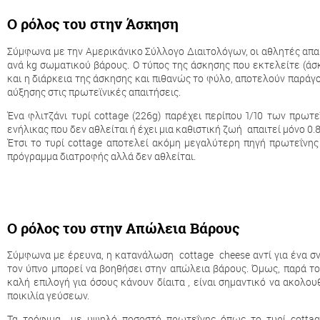
Ο ρόλος του στην Άσκηση
Σύμφωνα με την Αμερικάνικο Σύλλογο Διαιτολόγων, οι αθλητές απαι
ανά kg σωματικού βάρους. Ο τύπος της άσκησης που εκτελείτε (άσκ
και η διάρκεια της άσκησης και πιθανώς το φύλο, αποτελούν παράγ
αύξησης στις πρωτεϊνικές απαιτήσεις.
Ένα φλιτζάνι τυρί cottage (226g) παρέχει περίπου 1/10 των πρω
ενήλικας που δεν αθλείται ή έχει μια καθιστική ζωή απαιτεί μόνο 0
Έτσι το τυρί cottage αποτελεί ακόμη μεγαλύτερη πηγή πρωτεΐνη
πρόγραμμα διατροφής αλλά δεν αθλείται.
Ο ρόλος του στην Απώλεια Βάρους
Σύμφωνα με έρευνα, η κατανάλωση cottage cheese αντί για ένα σν
τον ύπνο μπορεί να βοηθήσει στην απώλεια βάρους. Όμως, παρά το γ
καλή επιλογή για όσους κάνουν δίαιτα , είναι σημαντικό να ακολο
ποικιλία γεύσεων.
Τα τρόφιμα με υψηλό ποσοστό πρωτεΐνης όπως το τυρί cottag