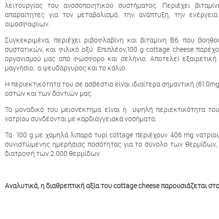
λειτουργίας του ανοσοποιητικού συστήματος. Περιέχει βιταμ
απαραίτητες για τον μεταβολισμό, την ανάπτυξη, την ενέργε
αιμοσφαιρίων.
Συγκεκριμένα, περιέχει ριβοφλαβίνη και βιταμίνη Β6, που βοη
συστατικών, και φιλικό οξύ. Επιπλέον,100 g cottage cheese παρ
οργανισμού μας από φώσφορο και σελήνιο. Αποτελεί εξαιρετική
μαγνήσιο, ο ψευδάργυρος και το κάλιο.
Η περιεκτικότητα του σε ασβέστιο είναι ιδιαίτερα σημαντική (61.0m
οστών και των δοντιών μας.
Το μοναδικό του μειονέκτημα είναι η υψηλή περιεκτικότητα το
νατρίου συνδέονται με καρδιαγγειακά νοσήματα.
Τα 100 g με χαμηλά λιπαρά τυρί cottage περιέχoυν 406 mg νατρίου
συνιστώμενης ημερήσιας ποσότητας για το σύνολο των θερμίδων, 
διατροφή των 2.000 θερμίδων.
Αναλυτικά, η διαθρεπτική αξία του cottage cheese παρουσιάζεται στ