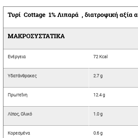
Τυρί Cοttage 1% Λιπαρά , διατροφική αξία α
ΜΑΚΡΟΣΥΣΤΑΤΙΚΑ
Ενέργεια
72 Kcal
Υδατάνθρακες
2.7 g
Πρωτεΐνη
12.4 g
Λίπος, Ολικό
1.0 g
Κορεσμένα
0.6 g