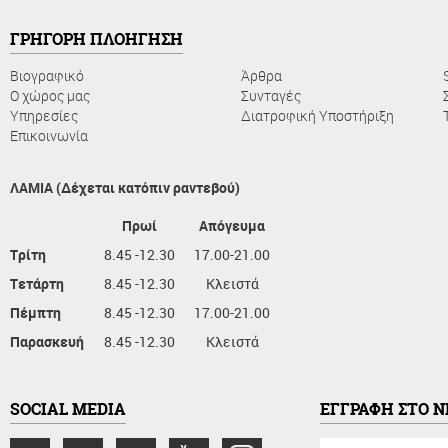
ΓΡΗΓΟΡΗ ΠΛΟΗΓΗΣΗ
Βιογραφικό
Άρθρα
Ο χώρος μας
Συνταγές
Υπηρεσίες
Διατροφική Υποστήριξη
Επικοινωνία
ΛΑΜΙΑ (Δέχεται κατόπιν ραντεβού)
Πρωί
Απόγευμα
Τρίτη
8.45 -12.30
17.00-21.00
Τετάρτη
8.45 -12.30
Κλειστά
Πέμπτη
8.45 -12.30
17.00-21.00
Παρασκευή
8.45 -12.30
Κλειστά
SOCIAL MEDIA
ΕΓΓΡΑΦΗ ΣΤΟ 
συμπληρώστε