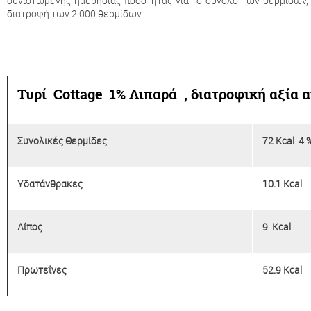
συνιστώμενης ημερήσιας ποσότητας για το σύνολο των θερμίδων, 
διατροφή των 2.000 θερμίδων.
Τυρί Cοttage 1% Λιπαρά , διατροφική αξία α
Συνολικές Θερμίδες
72 Kcal 4 
Yδατάνθρακες
10.1 Kcal
Λίπος
9 Kcal
Πρωτεΐνες
52.9 Kcal