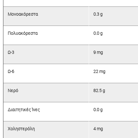
Μονοακόρεστα
0.3 g
Πολυακόρεστα
0.0 g
Ω-3
9 mg
Ω-6
22 mg
Νερό
82.5 g
Διαιτητικές Ίνες
0.0 g
Χοληστερόλη
4 mg