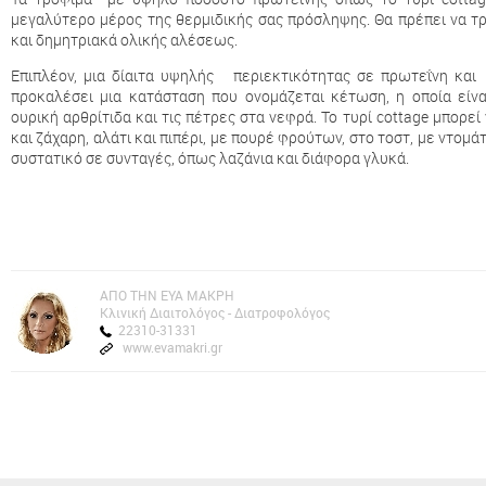
μεγαλύτερο μέρος της θερμιδικής σας πρόσληψης. Θα πρέπει να τ
και δημητριακά ολικής αλέσεως.
Επιπλέον, μια δίαιτα υψηλής περιεκτικότητας σε πρωτεΐνη και
προκαλέσει μια κατάσταση που ονομάζεται κέτωση, η οποία είνα
ουρική αρθρίτιδα και τις πέτρες στα νεφρά. Το τυρί cottage μπορε
και ζάχαρη, αλάτι και πιπέρι, με πουρέ φρούτων, στο τοστ, με ντομά
συστατικό σε συνταγές, όπως λαζάνια και διάφορα γλυκά.
AΠΟ ΤΗΝ ΕΥΑ ΜΑΚΡΗ
Kλινική Διαιτολόγος - Διατροφολόγος
22310-31331
www.evamakri.gr