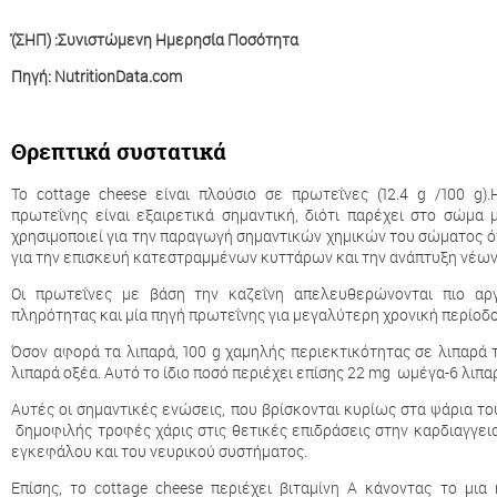
̽(ΣΗΠ) :Συνιστώμενη Ημερησία Ποσότητα
Πηγή: NutritionData.com
Θρεπτικά συστατικά
Το cottage cheese είναι πλούσιο σε πρωτεΐνες (12.4 g /100 g
πρωτεΐνης είναι εξαιρετικά σημαντική, διότι παρέχει στο σώμα
χρησιμοποιεί για την παραγωγή σημαντικών χημικών του σώματος ό
για την επισκευή κατεστραμμένων κυττάρων και την ανάπτυξη νέω
Οι πρωτεΐνες με βάση την καζεΐνη απελευθερώνονται πιο αρ
πληρότητας και μία πηγή πρωτεΐνης για μεγαλύτερη χρονική περίοδο
Όσον αφορά τα λιπαρά, 100 g χαμηλής περιεκτικότητας σε λιπαρά τ
λιπαρά οξέα. Αυτό το ίδιο ποσό περιέχει επίσης 22 mg ωμέγα-6 λιπα
Αυτές οι σημαντικές ενώσεις, που βρίσκονται κυρίως στα ψάρια του
δημοφιλής τροφές χάρις στις θετικές επιδράσεις στην καρδιαγγεια
εγκεφάλου και του νευρικού συστήματος.
Επίσης, το cottage cheese περιέχει βιταμίνη Α κάνοντας το μια