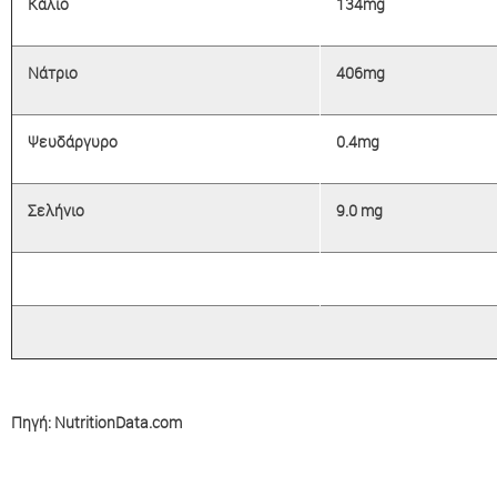
Κάλιο
134mg
Νάτριο
406mg
Ψευδάργυρο
0.4mg
Σελήνιο
9.0 mg
Πηγή: NutritionData.com