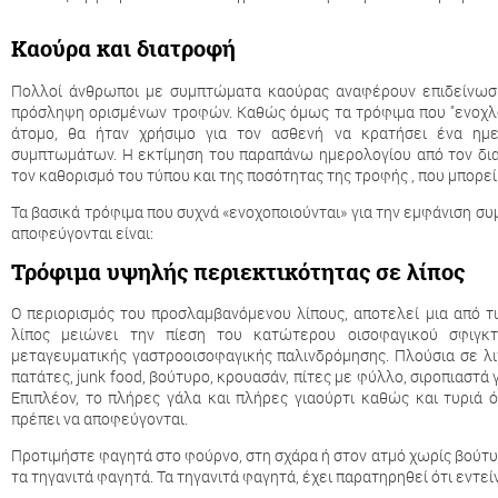
Καούρα και διατροφή
Πολλοί άνθρωποι με συμπτώματα καούρας αναφέρουν επιδείνωσ
πρόσληψη ορισμένων τροφών. Καθώς όμως τα τρόφιμα που "ενοχλού
άτομο, θα ήταν χρήσιμο για τον ασθενή να κρατήσει ένα ημ
συμπτωμάτων. Η εκτίμηση του παραπάνω ημερολογίου από τον διαι
τον καθορισμό του τύπου και της ποσότητας της τροφής , που μπορεί 
Τα βασικά τρόφιμα που συχνά «ενοχοποιούνται» για την εμφάνιση σ
αποφεύγονται είναι:
Τρόφιμα υψηλής περιεκτικότητας σε λίπος
O περιορισμός του προσλαμβανόμενου λίπους, αποτελεί μια από τι
λίπος μειώνει την πίεση του κατώτερου οισοφαγικού σφιγκτ
μεταγευματικής γαστροοισοφαγικής παλινδρόμησης. Πλούσια σε λι
πατάτες, junk food, βούτυρο, κρουασάν, πίτες με φύλλο, σιροπιαστά 
Επιπλέον, το πλήρες γάλα και πλήρες γιαούρτι καθώς και τυριά 
πρέπει να αποφεύγονται.
Προτιμήστε φαγητά στο φούρνο, στη σχάρα ή στον ατμό χωρίς βούτ
τα τηγανιτά φαγητά. Τα τηγανιτά φαγητά, έχει παρατηρηθεί ότι εντεί