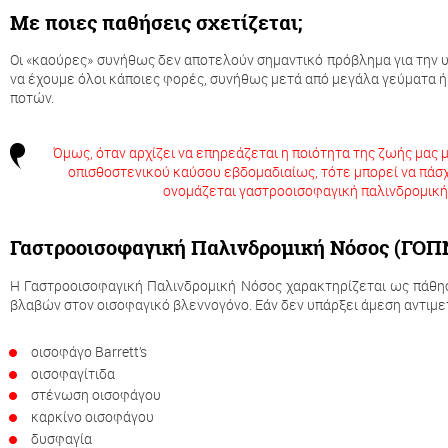
Με ποιες παθήσεις σχετίζεται;
Οι «καούρες» συνήθως δεν αποτελούν σημαντικό πρόβλημα για την υγ
να έχουμε όλοι κάποιες φορές, συνήθως μετά από μεγάλα γεύματα
ποτών.
Όμως, όταν αρχίζει να επηρεάζεται η ποιότητα της ζωής μας 
οπισθοστενικού καύσου εβδομαδιαίως, τότε μπορεί να πάσ
ονομάζεται γαστροοισοφαγική παλινδρομική
Γαστροοισοφαγική Παλινδρομική Νόσος (ΓΟΠ
Η Γαστροοισοφαγική Παλινδρομική Νόσος χαρακτηρίζεται ως πάθησ
βλαβών στον οισοφαγικό βλεννογόνο. Εάν δεν υπάρξει άμεση αντιμετ
οισοφάγο Barrett’s
οισοφαγίτιδα
στένωση οισοφάγου
καρκίνο οισοφάγου
δυσφαγία