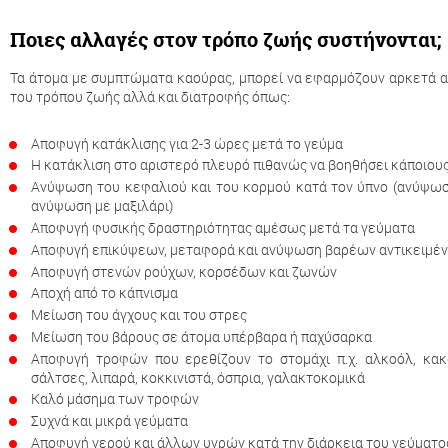
Ποιες αλλαγές στον τρόπο ζωής συστήνονται;
Τα άτομα με συμπτώματα καούρας, μπορεί να εφαρμόζουν αρκετά α
του τρόπου ζωής αλλά και διατροφής όπως:
Αποφυγή κατάκλισης για 2-3 ώρες μετά το γεύμα
Η κατάκλιση στο αριστερό πλευρό πιθανώς να βοηθήσει κάποιου
Ανύψωση του κεφαλιού και του κορμού κατά τον ύπνο (ανύψωσ
ανύψωση με μαξιλάρι)
Αποφυγή φυσικής δραστηριότητας αμέσως μετά τα γεύματα
Αποφυγή επικύψεων, μεταφορά και ανύψωση βαρέων αντικειμέν
Αποφυγή στενών ρούχων, κορσέδων και ζωνών
Αποχή από το κάπνισμα
Μείωση του άγχους και του στρες
Μείωση του βάρους σε άτομα υπέρβαρα ή παχύσαρκα
Αποφυγή τροφών που ερεθίζουν το στομάχι π.χ. αλκοόλ, κακ
σάλτσες, λιπαρά, κοκκινιστά, όσπρια, γαλακτοκομικά
Καλό μάσημα των τροφών
Συχνά και μικρά γεύματα
Αποφυγή νερού και άλλων υγρών κατά την διάρκεια του γεύματο