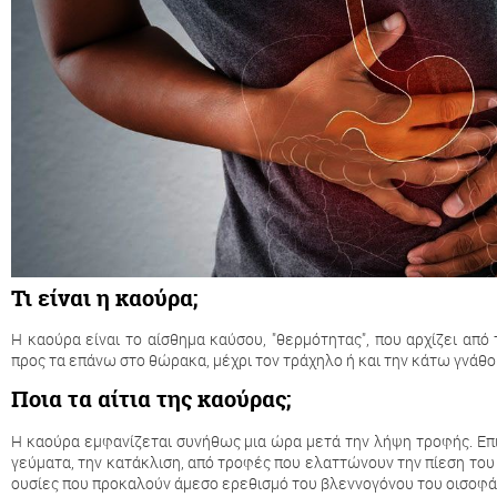
Τι είναι η καούρα;
Η καούρα είναι το αίσθημα καύσου, "θερμότητας", που αρχίζει από
προς τα επάνω στο θώρακα, μέχρι τον τράχηλο ή και την κάτω γνάθο
Ποια τα αίτια της καούρας;
Η καούρα εμφανίζεται συνήθως μια ώρα μετά την λήψη τροφής. Επ
γεύματα, την κατάκλιση, από τροφές που ελαττώνουν την πίεση του
ουσίες που προκαλούν άμεσο ερεθισμό του βλεννογόνου του οισοφά