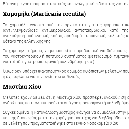
Βότανα με γαστροπροστατευτικές και αναλγητικές ιδιότητες για την 
Χαμομήλι (Marticaria recutita)
Το χαμομήλι, γνωστό από την αρχαιότητα για τις φαρμακευτικ
(αντιφλεγμονώδες, αντιμικροβιακό, αντισπασμωδικό, κατά τη
ανακούφιση από κνησμό, καύσο, ερεθισμό, τυμπανισμό, κολικούς κ.
βότανα της ελληνικής γης.
Το χαμομήλι, σήμερα, χρησιμοποιείτε παραδοσιακά για διάφορους
του γαστρεντερικού ή πεπτικού συστήματος (μετεωρισμό, τυμπανισ
γαστρίτιδα, γαστροοισοφαγική παλινδρόμηση κ.α.) .
Όμως δεν υπάρχει ικανοποιητικός αριθμός αξιόπιστων μελετών που
ή όχι ωφέλιμο για την υγεία του ασθενούς.
Μαστίχα Χίου
Μελέτες έχουν δείξει, ότι η Μαστίχα Χίου προσφέρει ανακούφιση 
ανθρώπους που ταλαιπωρούνται από γαστροοισοφαγική παλινδρόμη
Συγκεκριμένα, η κατανάλωση μαστίχας φάνηκε να συμβάλλει στην 
και της δυσπεψίας μετά την χορήγηση μαστίχας για 3 εβδομάδες στ
σε μελέτη που πραγματοποιήθηκε στο Γενικό Νοσοκομείο Χίου