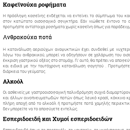
Καφεϊνούχα ροφήματα
Η πρόσληψη καφεΐνης ενδέχεται να εντείνει το σύμπτωμα του κ
στον κατώτατο οισοφαγικό σφιγκτήρα. Εάν νιώθετε έντονο το 
προτιμήστε αντίστοιχα ροφήματα χωρίς καφεΐνη όπως για παράδειγ
Ανθρακούχα ποτά
Η κατανάλωση αεριούχων αναψυκτικών έχει συνδεθεί με νυχτερι
λόγω του ανθρακικού, μπορεί να οδηγήσουν σε χαλάρωση του οισ
έκκριση γαστρικού οξέος στο στομάχι. Γι’ αυτό, θα πρέπει να αποφε
και ειδικά με την ταυτόχρονη κατανάλωση φαγητού . Προτιμήστε
διάρκεια του γεύματος.
Αλκοόλ
Οι ασθενείς με γαστροοισοφαγική παλινδρόμηση συχνά διαμαρτύρον
και άλλων οινοπνευματωδών ποτών όπως λευκό κρασί, κόκκινο κρα
πλήρη αποχή από το αλκοόλ ή προτιμήστε ποτά χαμηλής περιεκτι
δεν μπορείτε να το αποφύγετε εντελώς.
Εσπεριδοειδή και Χυμοί εσπεριδοειδών
Εσπεριδοειδή όπως το πορτοκάλι, το μανταρίνι, το γκρέιπφρουτ, το