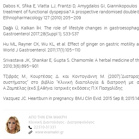
Dabos K, Sfika E, Vlatta LJ, Frantzi D, Amygdalos GI, Giannikopoulos 
treatment of functional dyspepsia? A prospective randomised double-bli
Ethnopharmacology 127 (2010) 205–209
Dağlı Ü, Kalkan İH. The role of lifestyle changes in gastroesophag
Gastroenterol 2017;28(Suppl 1); S33-S37
Hu ML, Rayner CK, Wu KL, et al. Effect of ginger on gastric motility
World J Gastroenterol. 2011;17(1):105–110
Srivastava JK, Shankar E, Gupta S. Chamomile: A herbal medicine of th
2010;3(6):895–901
Τζιβράς Μ., Κουρτέσας Δ. και Κοντογιάννη Μ. (2007)."Διατα
συστήματος" στο βιβλίο "Κλινική διαιτολογία & διατροφή με στ
Α.Ζαμπέλας (εκδ.)],Αθήνα :Ιατρικές εκδόσεις Π.Χ Πασχαλίδης
Vazquez JC. Heartburn in pregnancy. BMJ Clin Evid. 2015 Sep 8; 2015:14
AΠΟ ΤΗΝ ΕΥΑ ΜΑΚΡΗ
Kλινική Διαιτολόγος - Διατροφολόγος
22310-31331
www.evamakri.gr