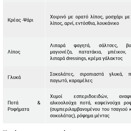
Χοιρινό με ορατό λίπος, μοσχάρι με
Κρέας -Ψάρι
λίπος, αρνί, εντόσθια, λουκάνικο
Λιπαρά φαγητά, σάλτσες, βού
Λίπος
μαγιονέζα, πατατάκια, μπέικον, 
λιπαρά dressings, κρέμα γάλακτος
Σοκολάτες, σιροπιαστά γλυκά, π
Γλυκά
παγωτό, καραμέλες
Χυμοί εσπεριδοειδών, αναψυκ
Ποτά &
αλκοολούχα ποτά, καφεϊνούχα ρο
Ροφήματα
(συμπεριλαμβανομένου του τσαγιού κ
σοκολάτας), ρόφημα μέντας