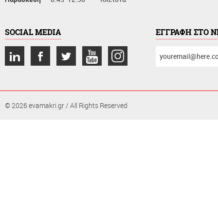
SOCIAL MEDIA
ΕΓΓΡΑΦΗ ΣΤΟ 
συμπληρώστε
το
email
σας
© 2026 evamakri.gr / All Rights Reserved