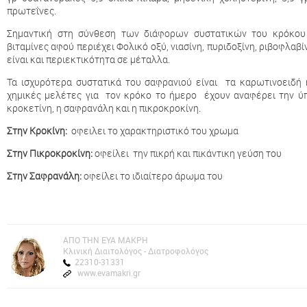
πρωτεΐνες.
Σημαντική στη σύνθεση των διάφορων συστατικών του κρόκου 
βιταμίνες αφού περιέχει Φολικό οξύ, νιασίνη, πυριδοξίνη, ριβοφλαβί
είναι και περιεκτικότητα σε μέταλλα.
Τα ισχυρότερα συστατικά του σαφρανιού είναι τα καρωτινοειδή 
χημικές μελέτες για τον κρόκο το ήμερο έχουν αναφέρει την ύ
κροκετίνη, η σαφρανάλη και η πικροκροκίνη.
Στην Κροκίνη:
οφειλει το χαρακτηριστικό του χρωμα
Στην Πικροκροκίνη:
οφείλει την πικρή και πικάντικη γεύση του
Στην Σαφρανάλη:
οφείλει το ιδιαίτερο άρωμα του
AΠΟ ΤΗΝ ΕΥΑ ΜΑΚΡΗ
Kλινική Διαιτολόγος - Διατροφολόγος
22310-31331
www.evamakri.gr