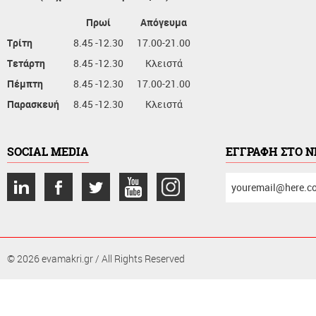
Πρωί
Απόγευμα
Τρίτη
8.45 -12.30
17.00-21.00
Τετάρτη
8.45 -12.30
Κλειστά
Πέμπτη
8.45 -12.30
17.00-21.00
Παρασκευή
8.45 -12.30
Κλειστά
SOCIAL MEDIA
ΕΓΓΡΑΦΗ ΣΤΟ 
συμπληρώστε
το
email
σας
© 2026 evamakri.gr / All Rights Reserved