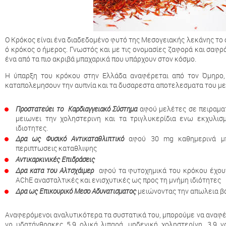
Ο Κρόκος είναι ένα διαδεδομένο φυτό της Μεσογειακής λεκάνης το ό
ό κρόκος ο ήμερος. Γνωστός και με τις ονομασίες ζαφορά και σαφρά
ένα από τα πιο ακριβά μπαχαρικά που υπάρχουν στον κόσμο.
Η ύπαρξη του κρόκου στην Ελλάδα αναφέρεται από τον Όμηρο,
καταπολεμησουν την αυπνία και τα δυσαρεστα αποτελεσματα του με
Προστατεύει το Καρδιαγγειακό Σύστημα
αφού μελέτες σε πειραματ
μειωνει την χοληστερινη και τα τριγλυκερίδια ενω εκχυλισ
ιδιοτητες.
Δρα ως Φυσικό Αντικαταθλιπτικό
αφού 30 mg καθημερινά μπο
περιπτωσεις καταθλιψης
Αντικαρκινικές Επιδράσεις
Δρα κατα του Αλτσχάιμερ
αφού τα φυτοχημικά του κρόκου έχουν 
AChE ανασταλτικές και ενισχυτικές ως προς τη μνήμη ιδιότητες
Δρα ως Επικουρικό Μεσο Αδυνατισματος
μειώνοντας την απωλεια βα
Αναφερόμενοι αναλυτικότερα τα συστατικά του, μπορούμε να αναφέ
γρ υδατάνθρακες 5,9 ολικά λιπαρά, μηδενική χοληστερίνη, 3,9 γ