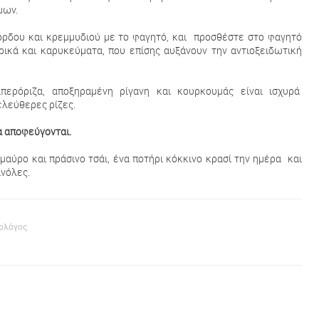
ίμων.
ρδου και κρεμμυδιού με το φαγητό, και προσθέστε στο φαγητό
ικά και καρυκεύματα, που επίσης αυξάνουν την αντιοξειδωτική
περόριζα, αποξηραμένη ρίγανη και κουρκουμάς είναι ισχυρά
ελεύθερες ρίζες.
α αποφεύγονται.
αύρο και πράσινο τσάι, ένα ποτήρι κόκκινο κρασί την ημέρα και
ινόλες.
φολόγος