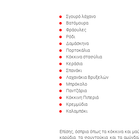
Σγουρό λάχανο
Βατόμουρα
Φράουλες
Ρόδι
Δαμάσκηνα
Πορτοκάλια
Κόκκινα σταφύλια
Κεράσια
Σπανάκι
Λαχανάκια Βρυξελών
Μπρόκολο
Παντζάρια
Κόκκινη Πιπεριά
Κρεμμύδια
Καλαμπόκι
Επίσης, όσπρια όπως τα κόκκινα και μ
καρύδια, τα φουντούκια και τα αμύγδα