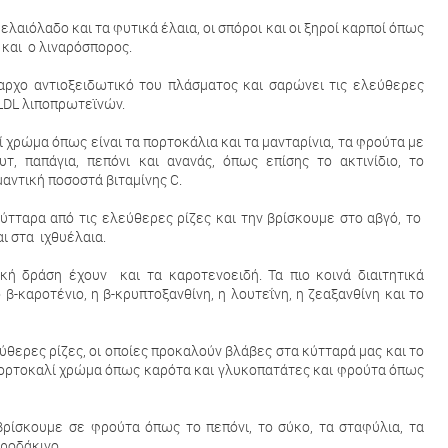
ελαιόλαδο και τα φυτικά έλαια, οι σπόροι και οι ξηροί καρποί όπως
 και ο λιναρόσπορος.
ίαρχο αντιοξειδωτικό του πλάσματος και σαρώνει τις ελεύθερες
LDL λιποπρωτεϊνών.
 χρώμα όπως είναι τα πορτοκάλια και τα μανταρίνια, τα φρούτα µε
τ, παπάγια, πεπόνι και ανανάς, όπως επίσης το ακτινίδιο, το
μαντική ποσοστά βιταμίνης C.
κύτταρα από τις ελεύθερες ρίζες και την βρίσκουμε στο αβγό, το
αι στα ιχθυέλαια.
ική δράση έχουν και τα καροτενοειδή. Τα πιο κοινά διαιτητικά
 β-καροτένιο, η β-κρυπτοξανθίνη, η λουτεΐνη, η ζεαξανθίνη και το
θερες ρίζες, οι οποίες προκαλούν βλάβες στα κύτταρά μας και το
 πορτοκαλί χρώμα όπως καρότα και γλυκοπατάτες και φρούτα όπως
βρίσκουμε σε φρούτα όπως το πεπόνι, το σύκο, τα σταφύλια, τα
ο ροδάκινο.