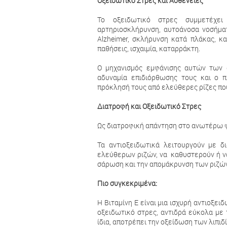
Οξειδωτικό Στρες και Ασθένειες
Το οξειδωτικό στρες συμμετέχει
αρτηριοσκλήρυνση, αυτοάνοσα νοσήματ
Alzheimer, σκλήρυνση κατά πλάκας, κα
παθήσεις, ισχαιμία, καταρράκτη.
Ο μηχανισμός εμφάνισης αυτών των 
αδυναμία επιδιόρθωσης τους και ο π
πρόκλησή τους από ελεύθερες ρίζες πο
Διατροφή και Οξειδωτικό Στρες
Ως διατροφική απάντηση στο ανωτέρω φ
Τα αντιοξειδωτικά λειτουργούν µε 
ελεύθερων ριζών, να καθυστερούν ή να
σάρωση και την απομάκρυνση των ριζών
Πιο συγκεκριμένα:
Η Βιταμίνη Ε είναι μια ισχυρή αντιοξε
οξειδωτικό στρες, αντιδρά εύκολα με
ίδια, αποτρέπει την οξείδωση των λιπι