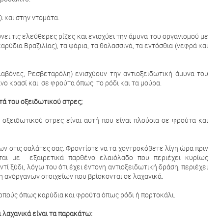
 και στην ντομάτα.
ει τις ελεύθερες ρίζες και ενισχύει την άμυνα του οργανισμού με
αρύδια Βραζιλίας), τα ψάρια, τα θαλασσινά, τα εντόσθια (νεφρά και
λαβόνες, Ρεσβεταρόλη) ενισχύουν την αντιοξειδωτική άμυνα του
νο κρασί και σε φρούτα όπως το ρόδι και τα μούρα.
ατά του οξειδωτικού στρες;
 οξειδωτικού στρες είναι αυτή που είναι πλούσια σε φρούτα και
 στις σαλάτες σας. Φροντίστε να τα χοντροκόβετε λίγη ώρα πριν
ται με εξαιρετικά παρθένο ελαιόλαδο που περιέχει κυρίως
τί ξύδι, λόγω του ότι έχει έντονη αντιοξειδωτική δράση, περιέχει
η ανόργανων στοιχείων που βρίσκονται σε λαχανικά.
ρπούς όπως καρύδια και φρούτα όπως ρόδι ή πορτοκάλι.
 λαχανικά είναι τα παρακάτω: