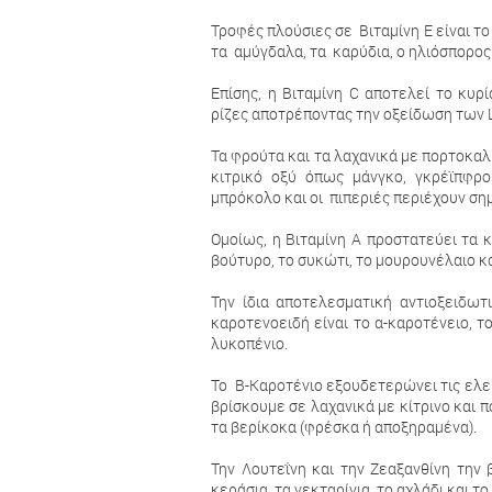
Τροφές πλούσιες σε Βιταμίνη E είναι το 
τα αμύγδαλα, τα καρύδια, ο ηλιόσπορος
Επίσης, η Βιταμίνη C αποτελεί το κυρ
ρίζες αποτρέποντας την οξείδωση των 
Τα φρούτα και τα λαχανικά µε πορτοκαλί
κιτρικό οξύ όπως µάνγκο, γκρέϊπφρου
μπρόκολο και οι πιπεριές περιέχουν ση
Ομοίως, η Βιταμίνη Α προστατεύει τα 
βούτυρο, το συκώτι, το μουρουνέλαιο κ
Την ίδια αποτελεσματική αντιοξειδωτ
καροτενοειδή είναι το α-καροτένειο, το
λυκοπένιο.
Το Β-Καροτένιο εξουδετερώνει τις ελεύ
βρίσκουμε σε λαχανικά με κίτρινο και
τα βερίκοκα (φρέσκα ή αποξηραμένα).
Την Λουτεΐνη και την Ζεαξανθίνη την 
κεράσια, τα νεκταρίνια, το αχλάδι και τ