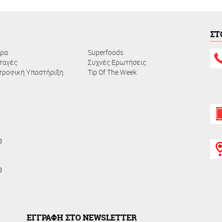
ΣΤ
ρα
Superfoods
ταγές
Συχνές Ερωτήσεις
τροφική Υποστήριξη
Τip Of The Week
0
0
ΕΓΓΡΑΦΗ ΣΤΟ NEWSLETTER