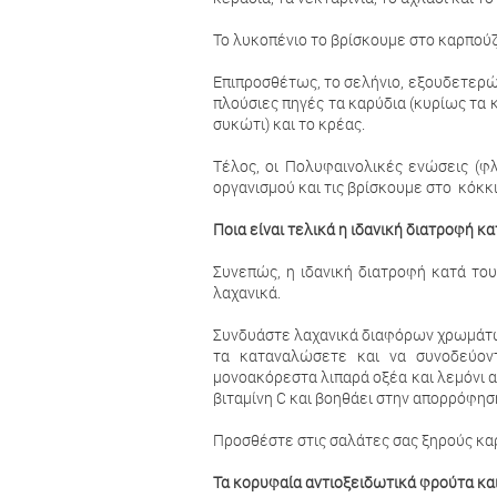
Το λυκοπένιο το βρίσκουμε στο καρπούζι
Επιπροσθέτως, το σελήνιο, εξουδετερών
πλούσιες πηγές τα καρύδια (κυρίως τα κ
συκώτι) και το κρέας.
Τέλος, οι Πολυφαινολικές ενώσεις (φ
οργανισμού και τις βρίσκουμε στο κόκκι
Ποια είναι τελικά η ιδανική διατροφή κ
Συνεπώς, η ιδανική διατροφή κατά του
λαχανικά.
Συνδυάστε λαχανικά διαφόρων χρωμάτων
τα καταναλώσετε και να συνοδεύον
μονοακόρεστα λιπαρά οξέα και λεμόνι αν
βιταμίνη C και βοηθάει στην απορρόφησ
Προσθέστε στις σαλάτες σας ξηρούς κα
Τα κορυφαία αντιοξειδωτικά φρούτα και