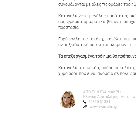
συνδυάζονται με όλες τις ομάδες τροφ
Καταναλώνετε μεγάλες ποσότητες σκό
σας φρέσκα αρωματικά βότανα, μπαχαρ
προστασία.
Γαρύφαλλο σε σκόνη, κανέλα και πι
αντιοξειδωτικό που καταπολεμούν τις 
Τα επεξεργασμένα τρόφιμα θα πρέπει ν
Καταναλώστε κακάο, μαύρη σοκολάτα, μ
χυμό ρόδι που είναι πλούσια σε πολυφα
AΠΟ ΤΗΝ ΕΥΑ ΜΑΚΡΗ
Kλινική Διαιτολόγος - Διατρο
22310-31331
www.evamakri.gr