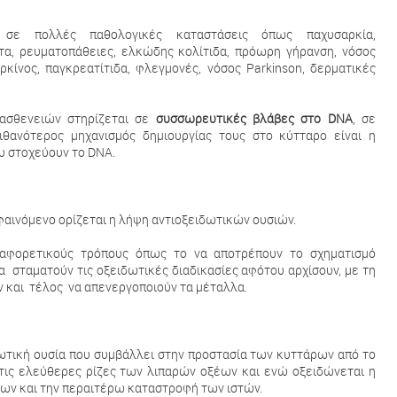
 σε πολλές παθολογικές καταστάσεις όπως παχυσαρκία,
α, ρευµατοπάθειες, ελκώδης κολίτιδα, πρόωρη γήρανση, νόσος
ρκίνος, παγκρεατίτιδα, φλεγμονές, νόσος Parkinson, δερματικές
ασθενειών στηρίζεται σε
συσσωρευτικές βλάβες στο DNA
, σε
ιθανότερος μηχανισμός δημιουργίας τους στο κύτταρο είναι η
υ στοχεύουν το DNA.
αινόμενο ορίζεται η λήψη αντιοξειδωτικών ουσιών.
διαφορετικούς τρόπους όπως το να αποτρέπουν το σχηματισμό
 σταματούν τις οξειδωτικές διαδικασίες αφότου αρχίσουν, µε τη
 και τέλος να απενεργοποιούν τα μέταλλα.
ιδωτική ουσία που συμβάλλει στην προστασία των κυττάρων από το
 τις ελεύθερες ρίζες των λιπαρών οξέων και ενώ οξειδώνεται η
δίων και την περαιτέρω καταστροφή των ιστών.